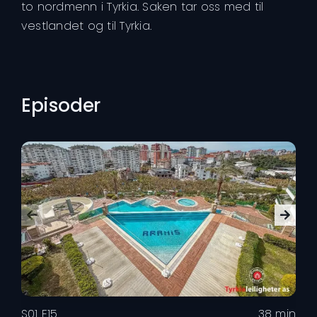
to nordmenn i Tyrkia. Saken tar oss med til
vestlandet og til Tyrkia.
Episoder
S
S
01
E
15
38 min