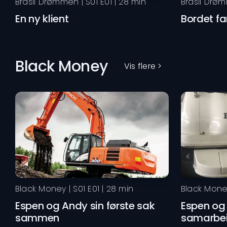
Brasil Drømmen
| S
01
E
01
|
28
min
Brasil Drø
En ny klient
Bordet f
Black Money
Vis flere >
Black Money
| S
01
E
01
|
28
min
Black Mon
Espen og Andy sin første sak
Espen og
sammen
samarbe