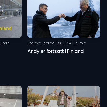
6
min
Steinknuserne
| S
01
E
04
|
21
min
Andy er fortsatt i Finland