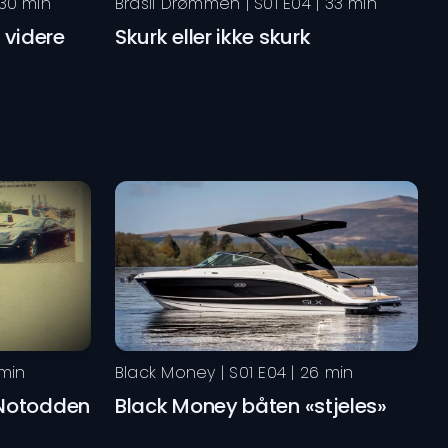
30
min
Brasil Drømmen
| S
01
E
04
|
33
min
 videre
Skurk eller ikke skurk
min
Black Money
| S
01
E
04
|
26
min
 Notodden
Black Money båten «stjeles»