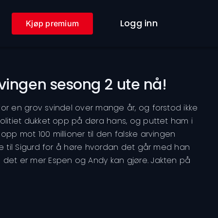
Logg inn
Kjøp premium
vingen sesong 2 ute nå!
for en grov svindel over mange år, og forstod ikke
politiet dukket opp på døra hans, og puttet ham i
 opp mot 100 millioner til den falske arvingen
ake til Sigurd for å høre hvordan det går med han
m det er mer Espen og Andy kan gjøre. Jakten på