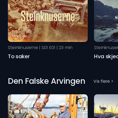
Steinknuserne
| S
01
E
01
|
23
min
Steinknuse
To saker
Hva skje
Den Falske Arvingen
Vis flere >