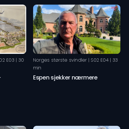
02
E
03
|
30
Norges største svindler
| S
02
E
04
|
33
min
-
Espen sjekker nærmere