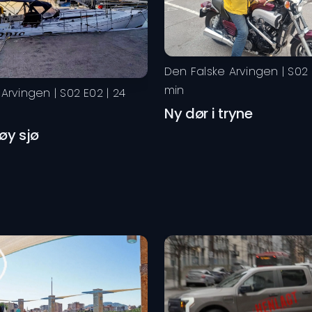
Den Falske Arvingen
| S
02
min
 Arvingen
| S
02
E
02
|
24
Ny dør i tryne
høy sjø