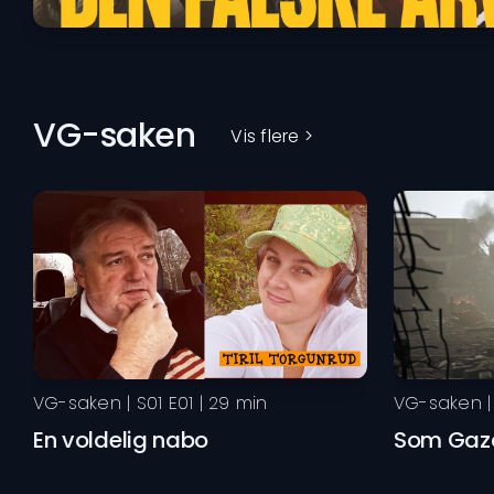
Den Falske Arvingen
VG-saken
Vis flere >
VG-saken
| S
01
E
01
|
29
min
VG-saken
|
En voldelig nabo
Som Gaza