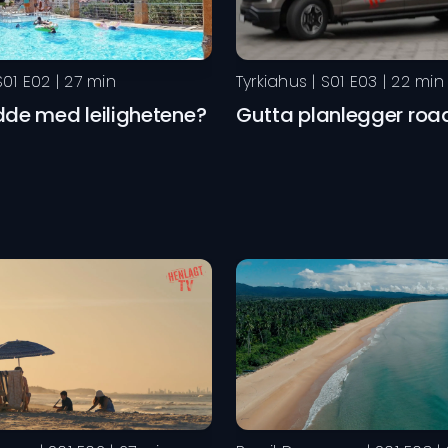
S
01
E
02
|
27
min
Tyrkiahus
| S
01
E
03
|
22
min
dde med leilighetene?
Gutta planlegger road