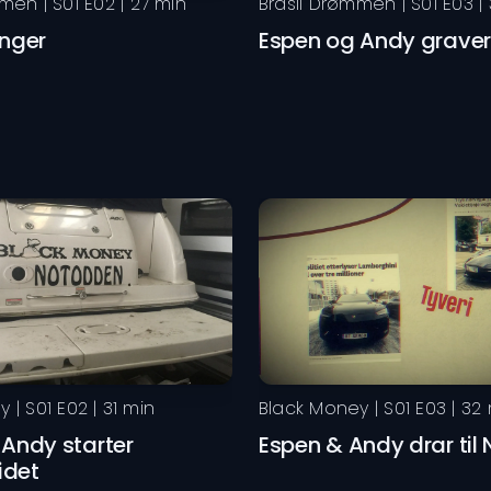
mmen
| S
01
E
02
|
27
min
Brasil Drømmen
| S
01
E
03
|
anger
Espen og Andy graver
ey
| S
01
E
02
|
31
min
Black Money
| S
01
E
03
|
32
 Andy starter
Espen & Andy drar til
idet