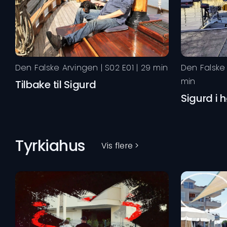
Den Falske Arvingen
| S
02
E
01
|
29
min
Den Falske
min
Tilbake til Sigurd
Sigurd i 
Tyrkiahus
Vis flere >