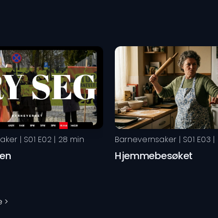
aker
| S
01
E
02
|
28
min
Barnevernsaker
| S
01
E
03
|
gen
Hjemmebesøket
e >