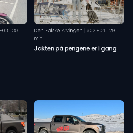
E
03
|
30
Den Falske Arvingen
| S
02
E
04
|
29
min
Jakten på pengene er i gang