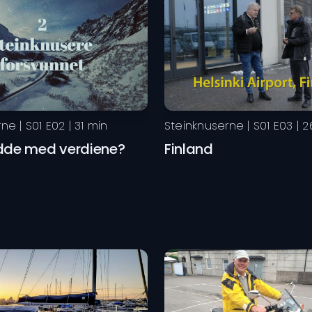
rne
| S
01
E
02
|
31
min
Steinknuserne
| S
01
E
03
|
2
dde med verdiene?
Finland