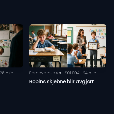
28
min
Barnevernsaker
| S
01
E
04
|
24
min
Robins skjebne blir avgjort