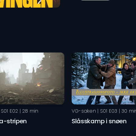
 S
01
E
02
|
28
min
VG-saken
| S
01
E
03
|
30
mi
-stripen
Slåsskamp i snøen