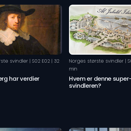
ste svindler
| S
02
E
02
|
32
Norges største svindler
| S
min
rg har verdier
Hvem er denne super
svindleren?