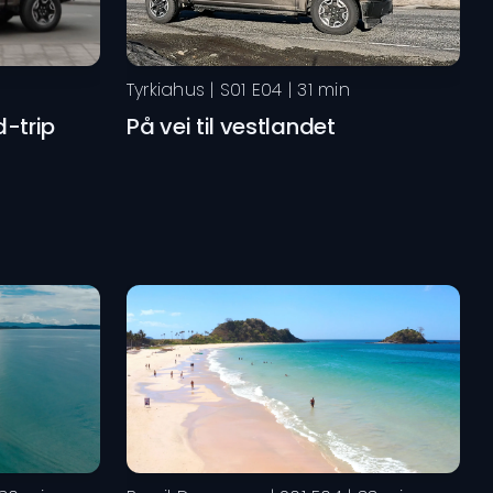
Tyrkiahus
| S
01
E
04
|
31
min
-trip
På vei til vestlandet