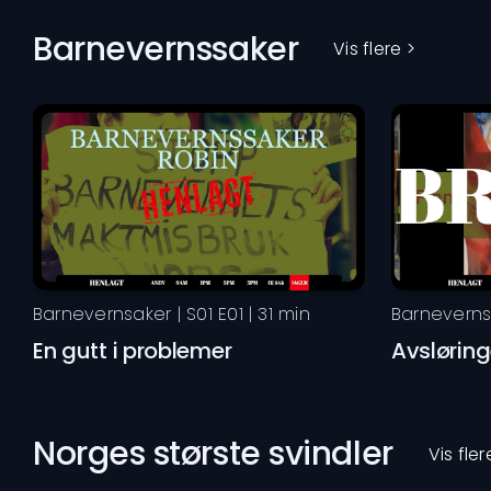
Barnevernssaker
Vis flere >
Barnevernsaker
| S
01
E
01
|
31
min
Barneverns
En gutt i problemer
Avslørin
Norges største svindler
Vis fler