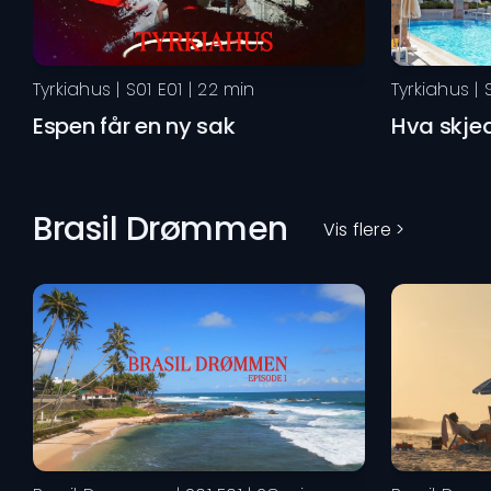
Tyrkiahus
| S
01
E
01
|
22
min
Tyrkiahus
| 
Espen får en ny sak
Hva skje
Brasil Drømmen
Vis flere >