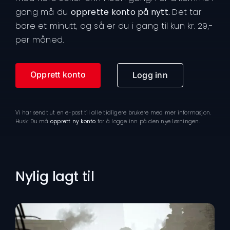
gang må du
opprette konto på nytt.
Det tar
bare et minutt, og så er du i gang til kun kr. 29,-
per måned.
Opprett konto
Logg inn
Vi har sendt ut en e-post til alle tidligere brukere med mer informasjon.
Husk: Du må
opprett ny konto
for å logge inn på den nye løsningen.
Nylig lagt til