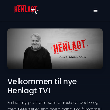
Skip
to
Toggle
content
Navigat
Programmer
Om oss
Min konto
Velkommen til nye
Henlagt TV!
En helt ny plattform som er raskere, bedre og
med flere serier enn noen gang. For å komme i