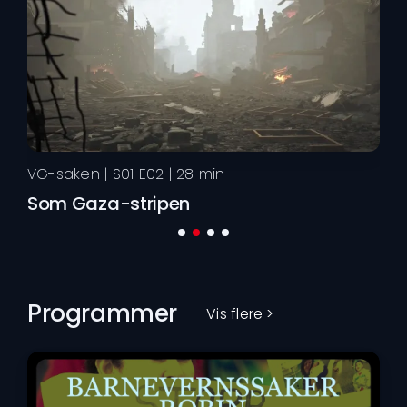
VG
VG-saken
| S
01
E
02
|
28
min
En
Som Gaza-stripen
Programmer
Vis flere >