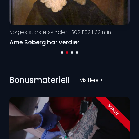
Nor
Norges største svindler
| S
02
E
02
|
32
min
Hv
Arne Søberg har verdier
Bonusmateriell
Vis flere >
BONUS