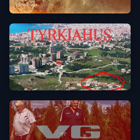
Steinknuserne
Tyrkiahus