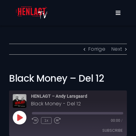
Skip
to
Toggle
content
Navigat
Programmer
Om oss
Forrige
Next
Min konto
Black Money – Del 12
HENLAGT – Andy Larsgaard
Black Money - Del 12
Play
1x
00:00
/
Rewind
Fast
Episode
10
Forward
SUBSCRIBE
Seconds
30