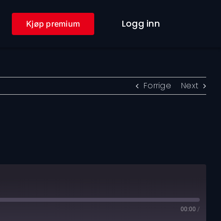
Logg inn
Kjøp premium
Forrige
Next
00:00
/