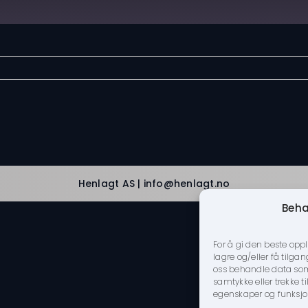
Spotify
Henlagt AS | info@henlagt.no
Beha
For å gi den beste opp
lagre og/eller få tilgan
oss behandle data som n
samtykke eller trekke 
egenskaper og funksjo