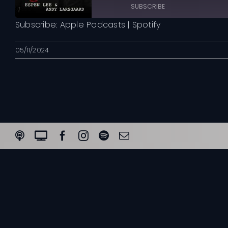
Episode
10
Forward
SUBSCRIBE
Seconds
30
seconds
Subscribe:
Apple Podcasts
|
Spotify
Apple Podcasts
05/11/2024
RSS FEED