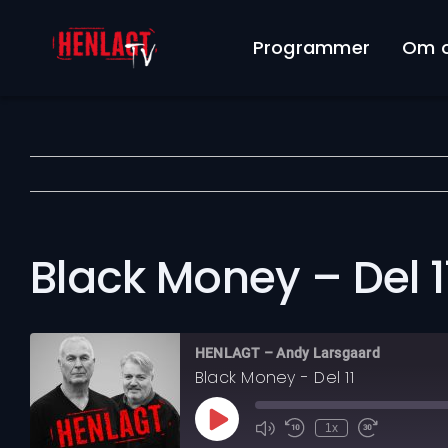
Skip
to
Programmer
Om 
content
Black Money – Del 1
HENLAGT – Andy Larsgaard
Black Money - Del 11
Play
1x
Mute/Unmute
Rewind
Fast
Episode