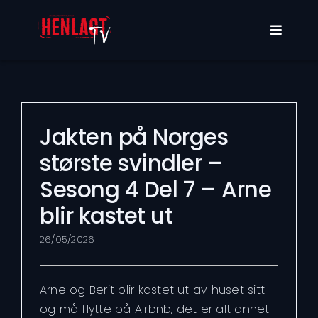
Skip
to
Toggle
content
Navigat
Programmer
Om oss
Jakten på Norges
største svindler –
Min konto
Sesong 4 Del 7 – Arne
blir kastet ut
26/05/2026
Arne og Berit blir kastet ut av huset sitt
og må flytte på Airbnb, det er alt annet