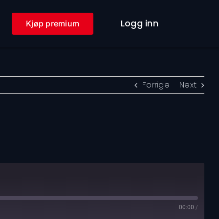
Logg inn
Kjøp premium
Forrige
Next
00:00
/