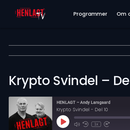
Skip
to
Programmer
Om 
content
Krypto Svindel – Del
HENLAGT – Andy Larsgaard
Krypto Svindel - Del 10
Play
1x
Mute/Unmute
Rewind
Fast
Episode