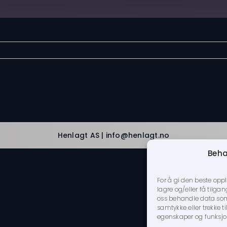
Spotify
Henlagt AS | info@henlagt.no
Beha
For å gi den beste opp
lagre og/eller få tilgan
oss behandle data som n
samtykke eller trekke 
egenskaper og funksjo