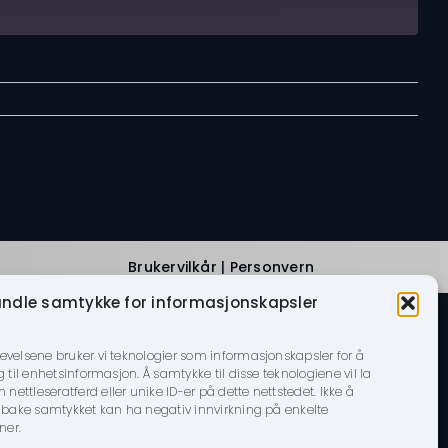
Brukervilkår
|
Personvern
ndle samtykke for informasjonskapsler
levelsene bruker vi teknologier som informasjonskapsler for å
g til enhetsinformasjon. Å samtykke til disse teknologiene vil la
ettleseratferd eller unike ID-er på dette nettstedet. Ikke å
tilbake samtykket kan ha negativ innvirkning på enkelte
ner.