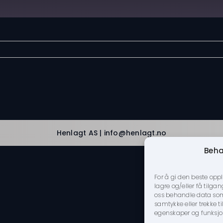
Spotify
Henlagt AS | info@henlagt.no
Beha
For å gi den beste opp
lagre og/eller få tilgan
oss behandle data som n
samtykke eller trekke 
egenskaper og funksjo