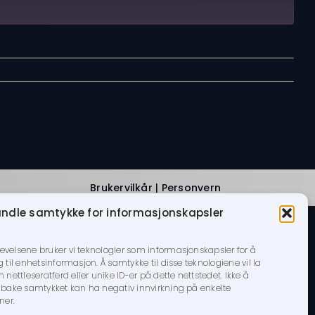
Brukervilkår
|
Personvern
ndle samtykke for informasjonskapsler
levelsene bruker vi teknologier som informasjonskapsler for å
g til enhetsinformasjon. Å samtykke til disse teknologiene vil la
ettleseratferd eller unike ID-er på dette nettstedet. Ikke å
tilbake samtykket kan ha negativ innvirkning på enkelte
ner.