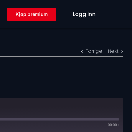
Logg inn
Kjøp premium
Forrige
Next
00:00
/