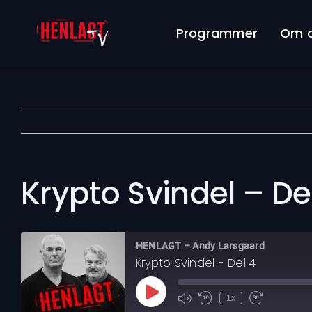
Skip
to
Programmer
Om 
content
Krypto Svindel – De
HENLAGT – Andy Larsgaard
Krypto Svindel - Del 4
Play
1x
Mute/Unmute
Rewind
Fast
Episode