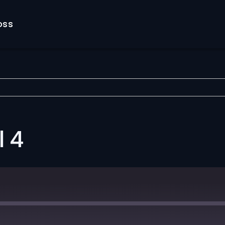
oss
l 4