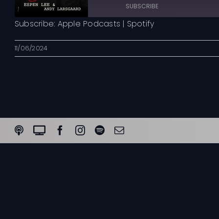
Episode
10
Forward
SUBSCRIBE
Seconds
30
seconds
Subscribe:
Apple Podcasts
|
Spotify
Apple Podcasts
11/06/2024
RSS FEED