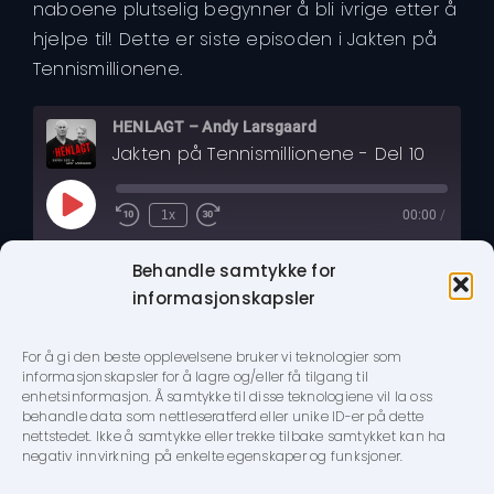
naboene plutselig begynner å bli ivrige etter å
hjelpe til! Dette er siste episoden i Jakten på
Tennismillionene.
HENLAGT – Andy Larsgaard
Jakten på Tennismillionene - Del 10
Play
1x
00:00
/
Rewind
Fast
Episode
10
Forward
SUBSCRIBE
Seconds
30
Behandle samtykke for
seconds
Subscribe:
Apple Podcasts
|
Spotify
informasjonskapsler
Apple Podcasts
Spotify
09/01/2024
RSS FEED
For å gi den beste opplevelsene bruker vi teknologier som
informasjonskapsler for å lagre og/eller få tilgang til
enhetsinformasjon. Å samtykke til disse teknologiene vil la oss
behandle data som nettleseratferd eller unike ID-er på dette
nettstedet. Ikke å samtykke eller trekke tilbake samtykket kan ha
negativ innvirkning på enkelte egenskaper og funksjoner.