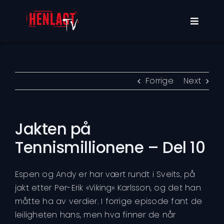
Skip
to
Toggle
content
Navigat
Programmer
Om oss
Forrige
Next
Min konto
Jakten på
Tennismillionene – Del 10
Espen og Andy er har vært rundt i Sveits, på
jakt etter Per-Erik «Viking» Karlsson, og det han
måtte ha av verdier. I forrige episode fant de
leiligheten hans, men hva finner de når