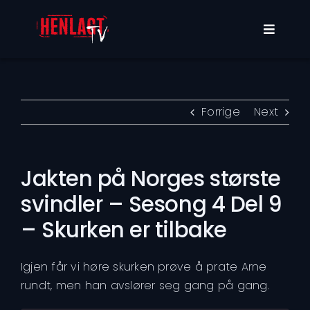
Skip
to
Toggle
content
Navigat
Programmer
Om oss
Forrige
Next
Min konto
Jakten på Norges største
svindler – Sesong 4 Del 9
– Skurken er tilbake
Igjen får vi høre skurken prøve å prate Arne
rundt, men han avslører seg gang på gang.