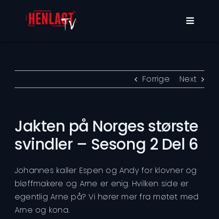
Skip
to
Toggle
content
Navigat
Programmer
Om oss
Forrige
Next
Min konto
Jakten på Norges største
svindler – Sesong 2 Del 6
Johannes kaller Espen og Andy for klovner og
bløffmakere og Arne er enig. Hvilken side er
egentlig Arne på? Vi hører mer fra møtet med
Arne og kona.