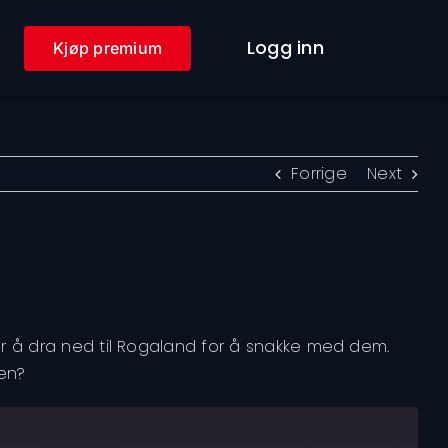
Logg inn
Kjøp premium
Forrige
Next
 for å dra ned til Rogaland for å snakke med dem.
ken?