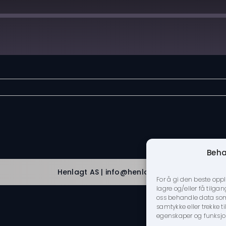
Spotify
Beha
Henlagt AS | info@henlagt.no
For å gi den beste opp
lagre og/eller få tilgan
oss behandle data som n
samtykke eller trekke 
egenskaper og funksjo