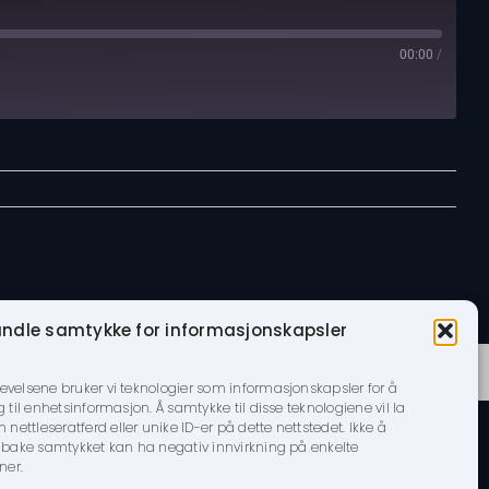
00:00
/
ndle samtykke for informasjonskapsler
Brukervilkår
|
Personvern
levelsene bruker vi teknologier som informasjonskapsler for å
g til enhetsinformasjon. Å samtykke til disse teknologiene vil la
ettleseratferd eller unike ID-er på dette nettstedet. Ikke å
tilbake samtykket kan ha negativ innvirkning på enkelte
ner.