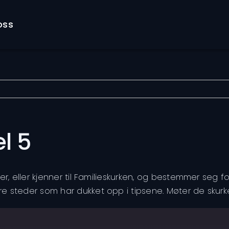
oss
l 5
nner, eller kjenner til Familieskurken, og bestemmer seg
re steder som har dukket opp i tipsene. Møter de skur