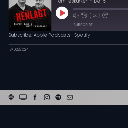
Familieskurken - Del 5
Play
1x
Mute/Unmute
Rewind
Fast
Episode
Episode
10
Forward
SUBSCRIBE
Seconds
30
seconds
Subscribe:
Apple Podcasts
|
Spotify
Apple Podcasts
13/02/2024
RSS FEED