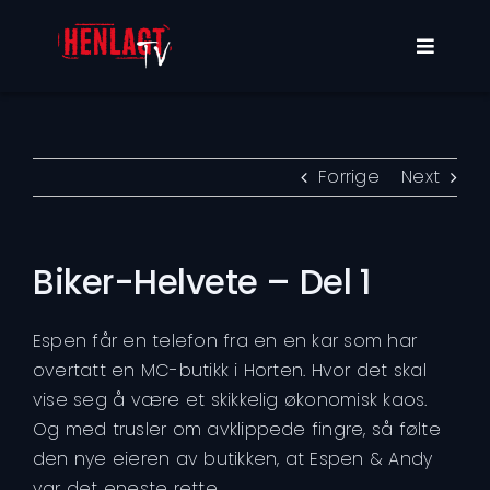
Skip
to
Toggle
content
Navigat
Programmer
Om oss
Forrige
Next
Min konto
Biker-Helvete – Del 1
Espen får en telefon fra en en kar som har
overtatt en MC-butikk i Horten. Hvor det skal
vise seg å være et skikkelig økonomisk kaos.
Og med trusler om avklippede fingre, så følte
den nye eieren av butikken, at Espen & Andy
var det eneste rette.